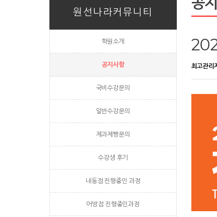
공
원선나라커뮤니티
20
학원소개
공지사항
최고관리
국비수강문의
일반수강문의
제과제빵문의
수강생 후기
내동점 진행중인 과정
어방점 진행중인과정