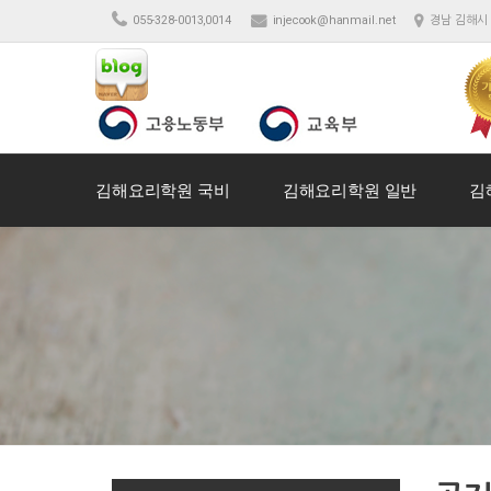
055-328-0013,0014
injecook@hanmail.net
경남 김해시 
김해요리학원 국비
김해요리학원 일반
김