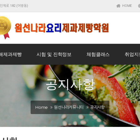
인제로 182 (어방동)
HOME
해제과제빵
시험 및 진학정보
체험클래스
취업지
공지사항
Home
원선나라커뮤니티
공지사항