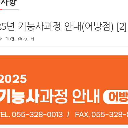
지사항
25년 기능사과정 안내(어방점) [2]
자
0건
2,811회