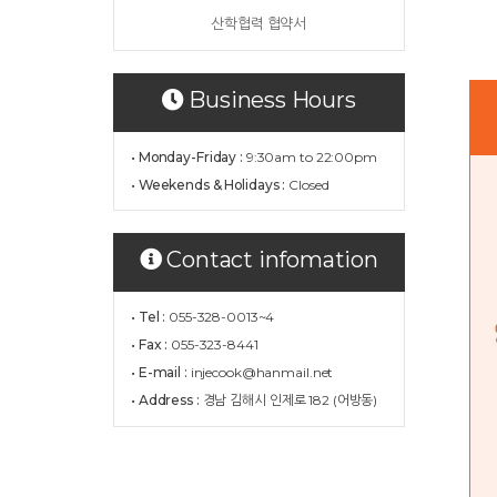
산학협력 협약서
Business Hours
• Monday-Friday :
9:30am to 22:00pm
• Weekends & Holidays :
Closed
Contact infomation
• Tel :
055-328-0013~4
• Fax :
055-323-8441
• E-mail :
injecook@hanmail.net
• Address :
경남 김해시 인제로 182 (어방동)