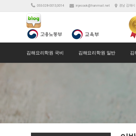
055-328-0013,0014
injecook@hanmail.net
경남 김해시 
김해요리학원 국비
김해요리학원 일반
김