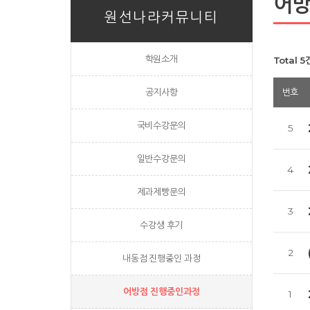
어방
원선나라커뮤니티
학원소개
Total 5
공지사항
번호
국비수강문의
5
일반수강문의
4
제과제빵문의
3
수강생 후기
2
내동점 진행중인 과정
어방점 진행중인과정
1