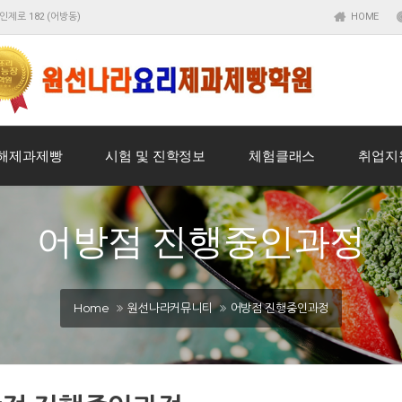
인제로 182 (어방동)
HOME
해제과제빵
시험 및 진학정보
체험클래스
취업지
어방점 진행중인과정
Home
원선나라커뮤니티
어방점 진행중인과정