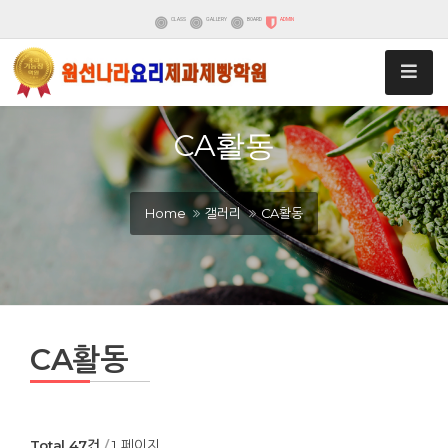
CLASS
GALLERY
BOARD
ADMIN
CA활동
Home
갤러리
CA활동
CA활동
Total 47건
1 페이지