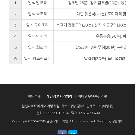
1
일식 밥조리
김초밥(25분), 참치김초밥(20분), 생선초밥
2
일식 국조리
대합 맑은국(20분), 도미머리 맑은국(3
3
일식 구이조리
소고기 간장구이(20분), 삼치 소금구이(30분), 전복
4
일식 면조리
우동볶음(30분), 메밀국
5
일식 회조리
갑오징어 명란무침(20분), 문어초회(2
6
일식 찜·조림조리
달걀찜(30분), 도미술찜(30분),
학원소개
개인정보처리방침
이메일무단수집거부
원선나라요리.제과.제빵학원
주소 : 경남 김해시 인제로 182 (어방동)
전화 : 055-328-0013~4
팩스 : 055-323-8441
Copyright © 2004-2016 원선나라요리학원. All. right reserved.
Desigh by 상현기획