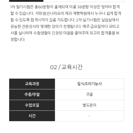
1차 필기시험은 총60문항이 출제되며 이중 36문항 이상은 맞아야 합격
할 수 있습니다. 저희 원선나라요리.제과.제빵학원에서 누구나 쉽게 합격
할 수 있도록 합격시까지 집중 지도합니다. 2차 실기시험은 실습실에서
유능한 전문강사의 명쾌한 강의가 진행됩니다. 매주 금요일마다 모의고
사를 실시하며 수험생들의 긴장된 마음을 줄여주며 최고의 합격률을 보
장합니다.
02 / 교육시간
교육과정
일식조리기능사
주중/주말
주중
수업요일
별도문의
시간
-