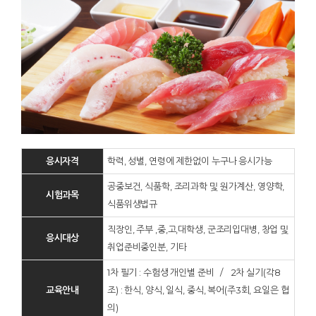
응시자격
학력, 성별, 연령에 제한없이 누구나 응시가능
공중보건, 식품학, 조리과학 및 원가계산, 영양학,
시험과목
식품위생법규
직장인, 주부 ,중,고,대학생, 군조리입대병, 창업 및
응시대상
취업준비중인분, 기타
1차 필기 : 수험생 개인별 준비 / 2차 실기(각8
교육안내
조) : 한식, 양식, 일식, 중식, 복어(주3회, 요일은 협
의)