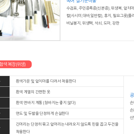
복어 실기준비물
수검표, 주민증록증(신분증), 위생복, 앞치마,
칼(사시미,대바,일반칼), 휴지, 필요그릇(플라스
비닐봉지, 위생팩, 석쇠, 도마, 강판
험색 복장(위생)
운
흰색가운 및 앞치마를 다려서 착용한다
의
흰색 계열의 간편한 옷
공
의
흰색 면바지 계통 (청바지는 좋지 않다)
손
손
자
면도 및 두발을 단정하게 손질한다
신
긴머리는 단정히 묶고 앞머리는 내려오지 않도록 핀을 꼽고 두건을
자
착용한다