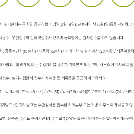
부 : 수검원서는 공휴일 공단창립 기념일(3월 18일), 근로자의 날 (5월1일)등을 제외
원서접수 : 우편접수와 인터넷접수가 있으며 공휴일에는 원서접수를 하지 않습니다.
험 : 공중보건학(10문항) / 식품학(15문항) / 조리과학 및 원가계산 (20문항) / 식품위생학
합격자발표 : 합격자 발표는 수검원서를 접수한 지역본부 또는 지방 사무소에 게시공고 
원서접수 : 실기시험원서 접수시에 제출 할 서류등을 꼼꼼히 체크하세요
: 실기과목 - 한식(49가지) / 양식(31) / 일식(26) / 중식(21) / 복어(2) / 제과(24) / 제빵(
합격자발표 : 합격자 발표는 수검원서를 접수한 지역본부 또는 지방 사무소에 게시공고 및
교부 : 신분증, 수검표, 증명사진 1장, 수수료 3,000원을 준비하여 한국산업인력관리공단에