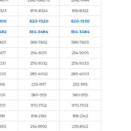
140~1
2242-6142~3
2242-6144
323
876-8324
816-8322
910
620-1920
620-1930
482
554-3484
554-3484
601
586-7602
586-7603
477
254-6010
254-9205
031
276-9032
276-9033
001
285-4002
285-4003
916
253-1917
253-1915
131
580-9151
580-9115
701
970-1702
970-1703
181
818-2182
818-2143
690
254-6992
255-8143