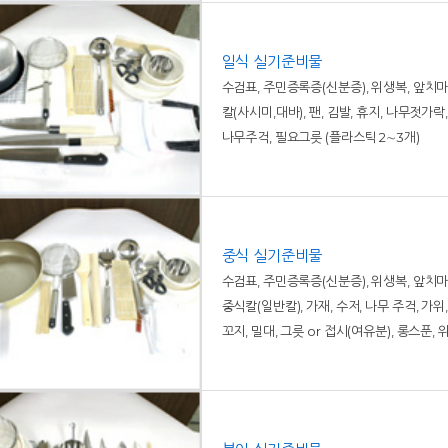
일식 실기준비물
수검표, 주민증록증(신분증), 위생복, 앞치마,
칼(사시미,대바), 팬, 김발, 휴지, 나무젓가락
나무주걱, 필요그릇 (플라스틱 2∼3개)
중식 실기준비물
수검표, 주민증록증(신분증), 위생복, 앞치마,
중식칼(일반칼), 가재, 수저, 나무 주걱, 가위
꼬지, 밀대, 그릇 or 접시(여유분), 롱스푼,