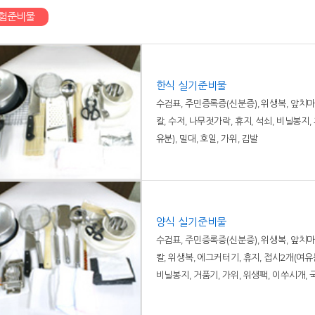
험준비물
한식 실기준비물
수검표, 주민증록증(신분증), 위생복, 앞치마,
칼, 수저, 나무젓가락, 휴지, 석쇠, 비닐봉지, 
유분), 밀대, 호일, 가위, 김발
양식 실기준비물
수검표, 주민증록증(신분증), 위생복, 앞치마,
칼, 위생복, 에그커터기, 휴지, 접시2개(여유
비닐봉지, 거품기, 가위, 위생팩, 이쑤시개, 