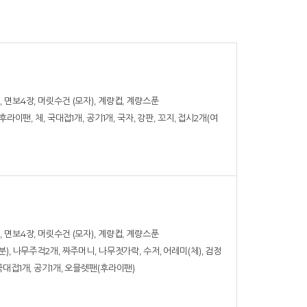
 면보4장, 머릿수건 (모자), 계량컵, 계량스푼
후라이팬, 체, 국대접1개, 공기1개, 국자, 강판, 꼬지, 접시2개(여
 면보4장, 머릿수건 (모자), 계량컵, 계량스푼
분), 나무주걱2개, 짜주머니, 나무젓가락, 수저, 어레미(체), 검정
국대접1개, 공기1개, 오믈렛팬(후라이팬)