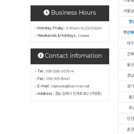
서울동
서울남
Business Hours
영
• Monday-Friday :
9:30am to 22:00pm
부산북
• Weekends & Holidays :
Closed
대구
전북
Contact infomation
울산
• Tel :
055-328-0013~4
경남
• Fax :
055-323-8441
• E-mail :
injecook@hanmail.net
경기
• Address :
경남 김해시 인제로 182 (어방동)
충
호
인천
춘천