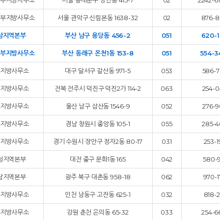
부지방사무소
서울 동대문구 장안동 415-7
02
2242-6
부지방사무소
서울 관악구 신림본동 1638-32
02
876-8
남지역본부
부산 남구 용당동 456-2
051
620-1
부지방사무소
부산 동래구 온천1동 153-8
051
554-3
지방사무소
대구 달서구 갈산동 971-5
053
586-7
지방사무소
전북 전주시 덕진구 덕진2가 114-2
063
254-0
지방사무소
울산 남구 삼산동 1546-9
052
276-9
지방사무소
경남 창원시 중앙동 105-1
055
285-4
지방사무소
경기 수원시 장안구 정자2동 80-17
031
253-1
청지역본부
대전 중구 문화1동 165
042
580-9
남지역본부
광주 북구 대촌동 958-18
062
970-1
지방사무소
인천 남동구 고잔동 625-1
032
818-2
지방사무소
강원 춘천 온의동 65-32
033
254-6