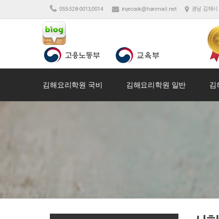
055-328-0013,0014
injecook@hanmail.net
경남 김해시 
김해요리학원 국비
김해요리학원 일반
김