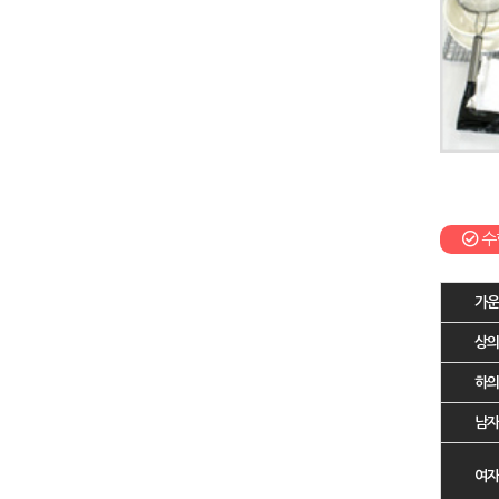
수
가
상
하
남
여