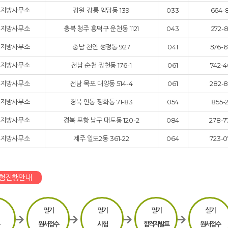
지방사무소
강원 강릉 임당동 139
033
664-8
지방사무소
충북 청주 흥덕구 운천동 1121
043
272-8
지방사무소
충남 천안 성정동 927
041
576-6
지방사무소
전남 순천 장천동 176-1
061
742-4
지방사무소
전남 목포 대양동 514-4
061
282-8
지방사무소
경북 안동 평화동 71-83
054
855-2
지방사무소
경북 포항 남구 대도동 120-2
084
278-7
지방사무소
제주 일도2동 361-22
064
723-0
험진행안내
필기
필기
필기
실기
원서접수
시험
합격자발표
원서접수