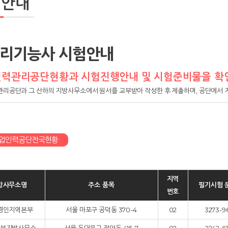
험안내
리기능사 시험안내
력관리공단현황과 시험진행안내 및 시험준비물을 확
리공단과 그 산하의 지방사무소에서 원서를 교부받아 작성한 후 제출하며, 공단에서 지
업인력공단전국현황
지역
방사무소명
주소 품목
필기시험 
번호
경인지역본부
서울 마포구 공덕동 370-4
02
3273-9