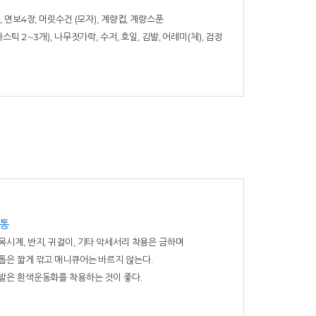
 면보4장, 머릿수건 (모자), 계량컵, 계량스푼
틱 2∼3개), 나무젓가락, 수저, 호일, 김발, 어레미(체), 검정
통
목시계, 반지, 귀걸이, 기타 악세서리 착용은 금하며
톱은 짧게 깎고 매니큐어는 바르지 않는다.
발은 흰색운동화를 착용하는 것이 좋다.