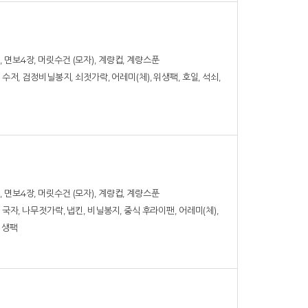
 면보4장, 머릿수건 (모자), 계량컵, 계량스푼
, 수저, 검정비닐봉지, 쇠젓가락, 어레미(체), 위생팩, 호일, 석쇠,
 면보4장, 머릿수건 (모자), 계량컵, 계량스푼
, 국자, 나무젓가락, 냅킨, 비닐봉지, 중식 후라이팬, 어레미(체),
 위생팩