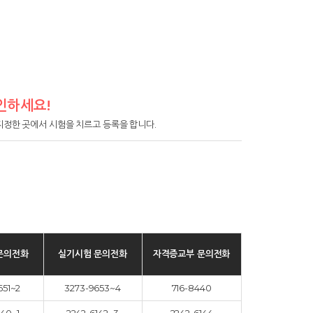
인하세요!
정한 곳에서 시험을 치르고 등록을 합니다.
문의전화
실기시험 문의전화
자격증교부 문의전화
651~2
3273-9653~4
716-8440