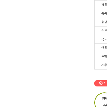
강릉
충북
충남
순천
목포
안동
포항
제주
시
원서
교부