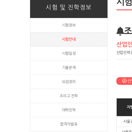
시
시험 및 진학정보
시험정보
조
시험안내
산업인
산업인력관
시험일정
기출문제
산
요점정리
조리고 진학
지
대학진학
서울
합격자발표