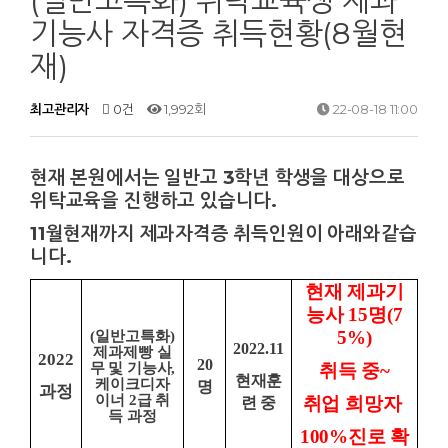
(일반고특화) 위탁교육생 제과
기능사 자격증 취득현황(8월현
재)
최고관리자
0건
1,992회
22-08-18 11:00
현재 본원에서는 일반고 3학년 학생을 대상으로
위탁교육을 진행하고 있습니다.
11월현재까지 제과자격증 취득인원이 아래와같습
니다.
현재 제과기
능사
15
명
(7
5%)
(
일반고특화
)
2022.11
제과제빵 실
2022
20
무 및 기능사
,
취득 중~
현재훈
케이크디자
명
과정
이너
2
급 취
취업 희망자
련 중
득 과정
100%진로 확